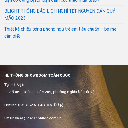
Bạn có đang bị rối loạn cảm xúc theo mùa SAD?
BLIGHT THÔNG BÁO LỊCH NGHỈ TẾT NGUYÊN ĐÁN QUÝ
MÃO 2023
Thiết kế chiếu sáng phòng ngủ trẻ em tiêu chuẩn – ba mẹ
cần biết
HỆ THỐNG SHOWROOM TOÀN QUỐC
Tại Hà Nội:
Số 469 Hoàng Quốc Việt, phường Nghĩa Đô, Hà Nội
Hotline:
091.667.5050 ( Ms. Điệp)
Email:
sales@denanphuoc.com.vn