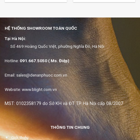
HỆ THỐNG SHOWROOM TOÀN QUỐC
Tại Hà Nội:
Số 469 Hoàng Quốc Việt, phường Nghĩa Đô, Hà Nội
Hotline:
091.667.5050 ( Ms. Điệp)
Email:
sales@denanphuoc.com.vn
Website: www.blight.com.vn
MST: 0102358179 do Sở KH và ĐT TP Hà Nội cấp 08/2007
THÔNG TIN CHUNG
Giới thiệu