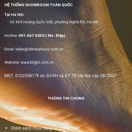
HỆ THỐNG SHOWROOM TOÀN QUỐC
Tại Hà Nội:
Số 469 Hoàng Quốc Việt, phường Nghĩa Đô, Hà Nội
Hotline:
091.667.5050 ( Ms. Điệp)
Email:
sales@denanphuoc.com.vn
Website: www.blight.com.vn
MST: 0102358179 do Sở KH và ĐT TP Hà Nội cấp 08/2007
THÔNG TIN CHUNG
Giới thiệu
Chính sách bảo mật
Chính sách mua hàng và thanh toán