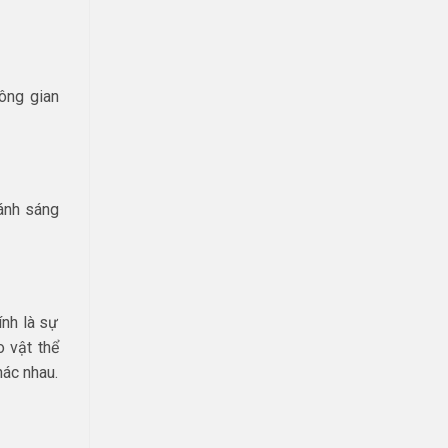
ông gian
 ánh sáng
nh là sự
o vật thể
hác nhau.