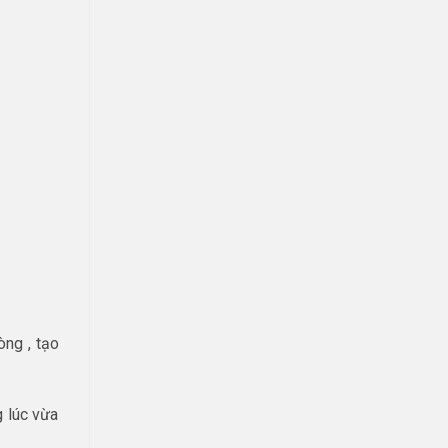
òng , tạo
g lúc vừa