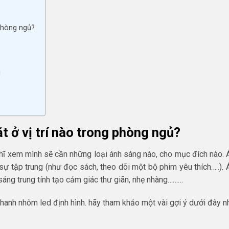
 phòng ngủ?
i
t ở vị trí nào trong phòng ngủ?
ghĩ xem mình sẽ cần những loại ánh sáng nào, cho mục đích nào.
 sự tập trung (như đọc sách, theo dõi một bộ phim yêu thích…..).
sáng trung tính tạo cảm giác thư giãn, nhẹ nhàng………
í thanh nhôm led định hình. hãy tham khảo một vài gợi ý dưới đây n