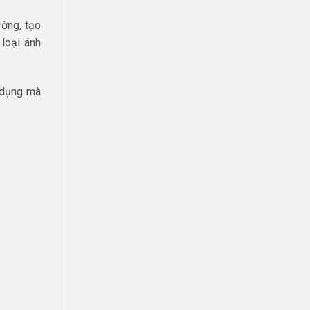
ường, tạo
loại ánh
 dụng mà