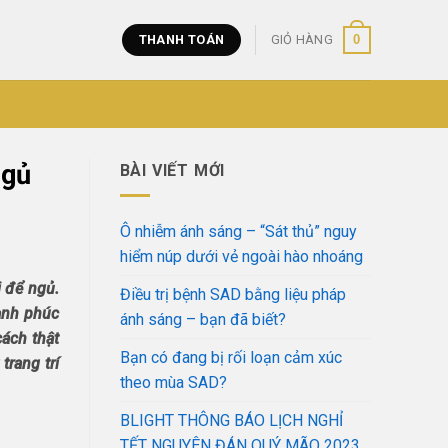
0
THANH TOÁN
GIỎ HÀNG
ngủ
BÀI VIẾT MỚI
Ô nhiễm ánh sáng – “Sát thủ” nguy
hiểm núp dưới vẻ ngoài hào nhoáng
 để ngủ.
Điều trị bệnh SAD bằng liệu pháp
hạnh phúc
ánh sáng – bạn đã biết?
cách thật
Bạn có đang bị rối loạn cảm xúc
trang trí
theo mùa SAD?
BLIGHT THÔNG BÁO LỊCH NGHỈ
TẾT NGUYÊN ĐÁN QUÝ MÃO 2023