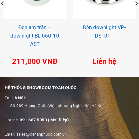
Đèn âm trần –
Đèn downlight VP-
downlight BL 060-10
DSF01T
AST
211,000
VNĐ
Liên hệ
HỆ THỐNG SHOWROOM TOÀN QUỐC
Tại Hà Nội:
Số 469 Hoàng Quốc Việt, phường Nghĩa Đô, Hà Nội
Hotline:
091.667.5050 ( Ms. Điệp)
Email:
sales@denanphuoc.com.vn