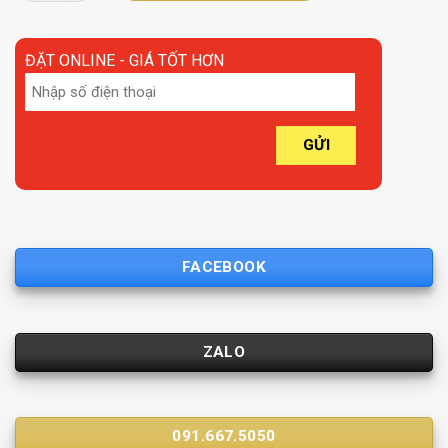
ĐẶT ONLINE - GIÁ TỐT HƠN
FACEBOOK
ZALO
091.667.5050