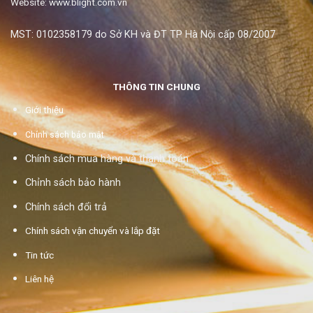
Website: www.blight.com.vn
MST: 0102358179 do Sở KH và ĐT TP Hà Nội cấp 08/2007
THÔNG TIN CHUNG
Giới thiệu
Chính sách bảo mật
Chính sách mua hàng và thanh toán
Chỉnh sách bảo hành
Chính sách đổi trả
Chính sách vận chuyển và lắp đặt
Tin tức
Liên hệ