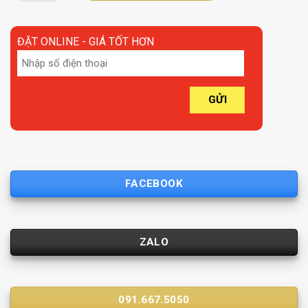
ĐẶT ONLINE - GIÁ TỐT HƠN
FACEBOOK
ZALO
091.667.5050