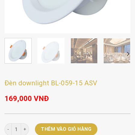
Đèn downlight BL-059-15 ASV
169,000
VNĐ
Đèn downlight BL-059-15 ASV số lượng
THÊM VÀO GIỎ HÀNG