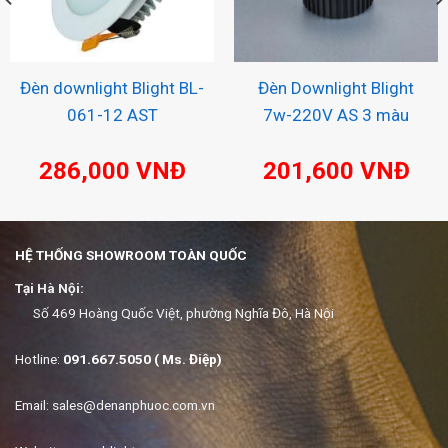
Đèn downlight Blight BL-
Đèn Downlight Blight
061-12 AST
7w-220V AS 3 màu
286,000
VNĐ
201,600
VNĐ
HỆ THỐNG SHOWROOM TOÀN QUỐC
Tại Hà Nội:
Số 469 Hoàng Quốc Việt, phường Nghĩa Đô, Hà Nội
Hotline:
091.667.5050 ( Ms. Điệp)
Email:
sales@denanphuoc.com.vn