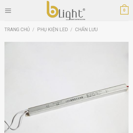
Skip
0
to
content
TRANG CHỦ
/
PHỤ KIỆN LED
/
CHẤN LƯU