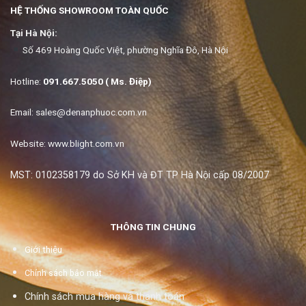
HỆ THỐNG SHOWROOM TOÀN QUỐC
Tại Hà Nội:
Số 469 Hoàng Quốc Việt, phường Nghĩa Đô, Hà Nội
Hotline:
091.667.5050 ( Ms. Điệp)
Email:
sales@denanphuoc.com.vn
Website: www.blight.com.vn
MST: 0102358179 do Sở KH và ĐT TP Hà Nội cấp 08/2007
THÔNG TIN CHUNG
Giới thiệu
Chính sách bảo mật
Chính sách mua hàng và thanh toán