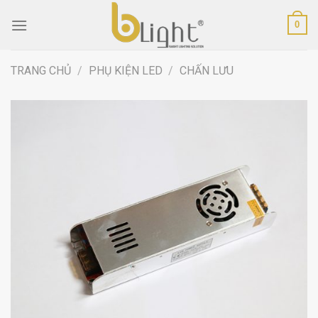
Skip
0
to
content
TRANG CHỦ
/
PHỤ KIỆN LED
/
CHẤN LƯU