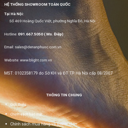
HỆ THỐNG SHOWROOM TOÀN QUỐC
Tại Hà Nội:
Số 469 Hoàng Quốc Việt, phường Nghĩa Đô, Hà Nội
Hotline:
091.667.5050 ( Ms. Điệp)
Email:
sales@denanphuoc.com.vn
Website: www.blight.com.vn
MST: 0102358179 do Sở KH và ĐT TP Hà Nội cấp 08/2007
THÔNG TIN CHUNG
Giới thiệu
Chính sách bảo mật
Chính sách mua hàng và thanh toán