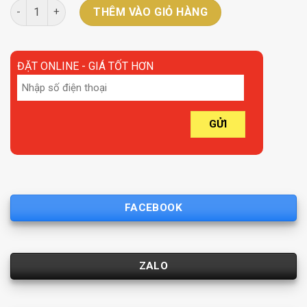
Chấn lưu định hình 200W-12V DC12V-16.5A số lượng
THÊM VÀO GIỎ HÀNG
ĐẶT ONLINE - GIÁ TỐT HƠN
FACEBOOK
ZALO