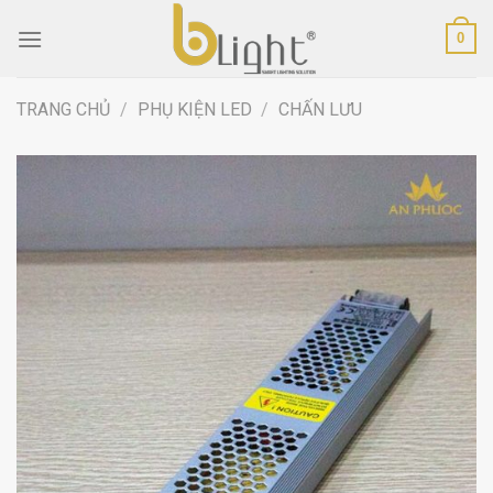
Skip
0
to
content
TRANG CHỦ
/
PHỤ KIỆN LED
/
CHẤN LƯU