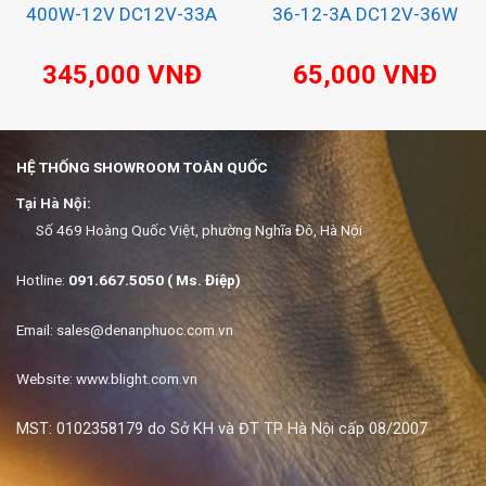
400W-12V DC12V-33A
36-12-3A DC12V-36W
345,000
VNĐ
65,000
VNĐ
HỆ THỐNG SHOWROOM TOÀN QUỐC
Tại Hà Nội:
Số 469 Hoàng Quốc Việt, phường Nghĩa Đô, Hà Nội
Hotline:
091.667.5050 ( Ms. Điệp)
Email:
sales@denanphuoc.com.vn
Website: www.blight.com.vn
MST: 0102358179 do Sở KH và ĐT TP Hà Nội cấp 08/2007