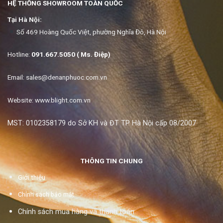
HỆ THỐNG SHOWROOM TOÀN QUỐC
Tại Hà Nội:
Số 469 Hoàng Quốc Việt, phường Nghĩa Đô, Hà Nội
Hotline:
091.667.5050 ( Ms. Điệp)
Email:
sales@denanphuoc.com.vn
Website: www.blight.com.vn
MST: 0102358179 do Sở KH và ĐT TP Hà Nội cấp 08/2007
THÔNG TIN CHUNG
Giới thiệu
Chính sách bảo mật
Chính sách mua hàng và thanh toán