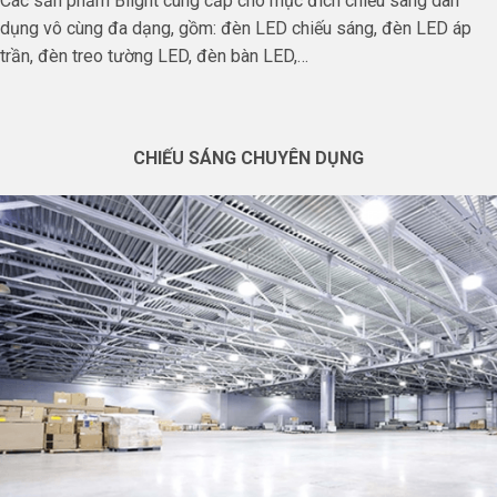
Các sản phẩm Blight cung cấp cho mục đích chiếu sáng dân
dụng vô cùng đa dạng, gồm: đèn LED chiếu sáng, đèn LED áp
trần, đèn treo tường LED, đèn bàn LED,…
CHIẾU SÁNG CHUYÊN DỤNG