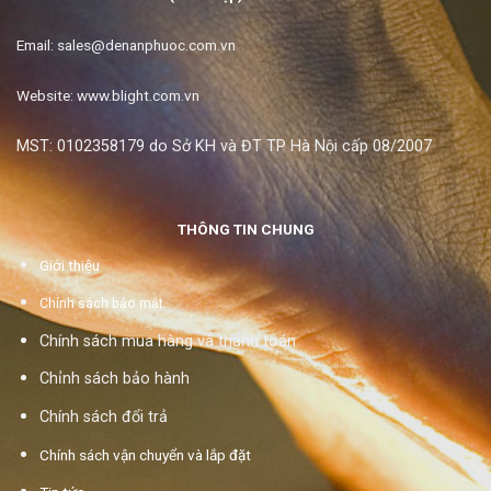
Email:
sales@denanphuoc.com.vn
Website: www.blight.com.vn
MST: 0102358179 do Sở KH và ĐT TP Hà Nội cấp 08/2007
THÔNG TIN CHUNG
Giới thiệu
Chính sách bảo mật
Chính sách mua hàng và thanh toán
Chỉnh sách bảo hành
Chính sách đổi trả
Chính sách vận chuyển và lắp đặt