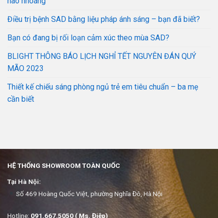
hào nhoáng
Điều trị bệnh SAD bằng liệu pháp ánh sáng – bạn đã biết?
Bạn có đang bị rối loạn cảm xúc theo mùa SAD?
BLIGHT THÔNG BÁO LỊCH NGHỈ TẾT NGUYÊN ĐÁN QUÝ
MÃO 2023
Thiết kế chiếu sáng phòng ngủ trẻ em tiêu chuẩn – ba mẹ
cần biết
HỆ THỐNG SHOWROOM TOÀN QUỐC
Tại Hà Nội:
Số 469 Hoàng Quốc Việt, phường Nghĩa Đô, Hà Nội
Hotline:
091.667.5050 ( Ms. Điệp)