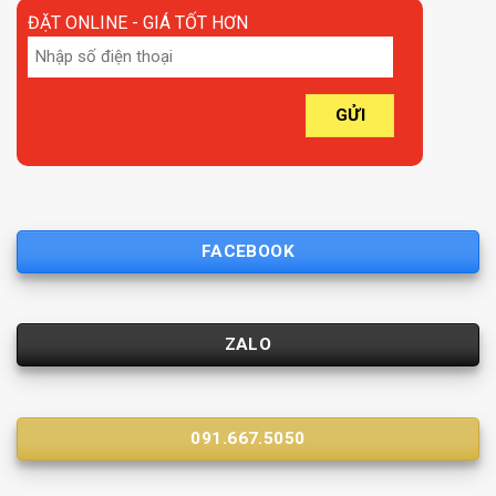
ĐẶT ONLINE - GIÁ TỐT HƠN
FACEBOOK
ZALO
091.667.5050