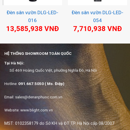
Đèn sân vườn DLG-LED-
Đèn sân vườn DLG-LED-
016
054
13,585,938
VNĐ
7,710,938
VNĐ
HỆ THỐNG SHOWROOM TOÀN QUỐC
Tại Hà Nội:
Số 469 Hoàng Quốc Việt, phường Nghĩa Đô, Hà Nội
Hotline:
091.667.5050 ( Ms. Điệp)
Email:
sales@denanphuoc.com.vn
Website: www.blight.com.vn
MST: 0102358179 do Sở KH và ĐT TP Hà Nội cấp 08/2007