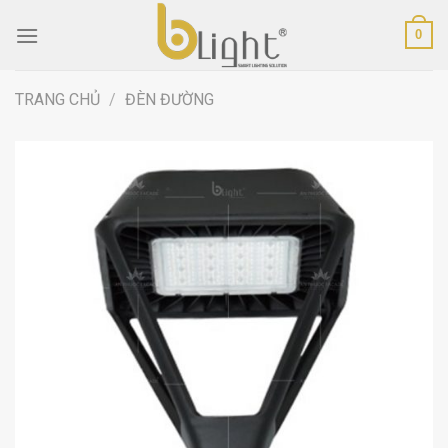
Skip
0
to
content
TRANG CHỦ
/
ĐÈN ĐƯỜNG