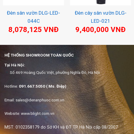
Đèn sân vườn DLG-LED-
Đèn cây sân vườn DLG-
044C
LED-021
8,078,125
VNĐ
9,400,000
VNĐ
HỆ THỐNG SHOWROOM TOÀN QUỐC
Tại Hà Nội:
Số 469 Hoàng Quốc Việt, phường Nghĩa Đô, Hà Nội
Hotline:
091.667.5050 ( Ms. Điệp)
Email:
sales@denanphuoc.com.vn
Website: www.blight.com.vn
MST: 0102358179 do Sở KH và ĐT TP Hà Nội cấp 08/2007