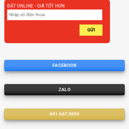
ĐẶT ONLINE - GIÁ TỐT HƠN
FACEBOOK
ZALO
091.667.5050