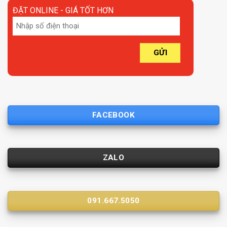
ĐẶT ONLINE - GIÁ TỐT HƠN
FACEBOOK
ZALO
091.667.5050