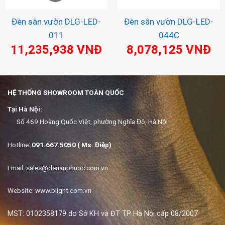
Đèn sân vườn DLG-LED-
Đèn sân vườn DLG-LED-
011
044C
11,235,938
VNĐ
8,078,125
VNĐ
HỆ THỐNG SHOWROOM TOÀN QUỐC
Tại Hà Nội:
Số 469 Hoàng Quốc Việt, phường Nghĩa Đô, Hà Nội
Hotline:
091.667.5050 ( Ms. Điệp)
Email:
sales@denanphuoc.com.vn
Website: www.blight.com.vn
MST: 0102358179 do Sở KH và ĐT TP Hà Nội cấp 08/2007