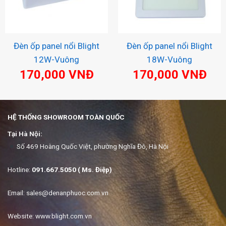
Đèn ốp panel nổi Blight
Đèn ốp panel nổi Blight
12W-Vuông
18W-Vuông
170,000
VNĐ
170,000
VNĐ
HỆ THỐNG SHOWROOM TOÀN QUỐC
Tại Hà Nội:
Số 469 Hoàng Quốc Việt, phường Nghĩa Đô, Hà Nội
Hotline:
091.667.5050 ( Ms. Điệp)
Email:
sales@denanphuoc.com.vn
Website: www.blight.com.vn