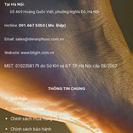
Tại Hà Nội:
Số 469 Hoàng Quốc Việt, phường Nghĩa Đô, Hà Nội
Hotline:
091.667.5050 ( Ms. Điệp)
Email:
sales@denanphuoc.com.vn
Website: www.blight.com.vn
MST: 0102358179 do Sở KH và ĐT TP Hà Nội cấp 08/2007
THÔNG TIN CHUNG
Giới thiệu
Chính sách bảo mật
Chính sách mua hàng và thanh toán
Chỉnh sách bảo hành