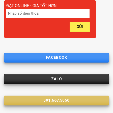
ĐẶT ONLINE - GIÁ TỐT HƠN
FACEBOOK
ZALO
091.667.5050