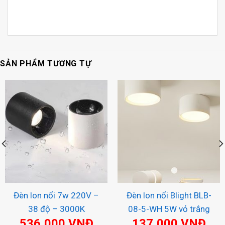
SẢN PHẨM TƯƠNG TỰ
Đèn lon nổi 7w 220V –
Đèn lon nổi Blight BLB-
38 độ – 3000K
08-5-WH 5W vỏ trắng
536,000
VNĐ
137,000
VNĐ