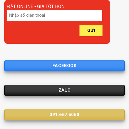
ĐẶT ONLINE - GIÁ TỐT HƠN
FACEBOOK
ZALO
091.667.5050