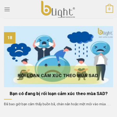
Skip
0
to
content
18
Bạn có đang bị rối loạn cảm xúc theo mùa SAD?
Đã bao giờ bạn cảm thấy buồn bã, chán nản hoặc mệt mỏi vào mùa . . .