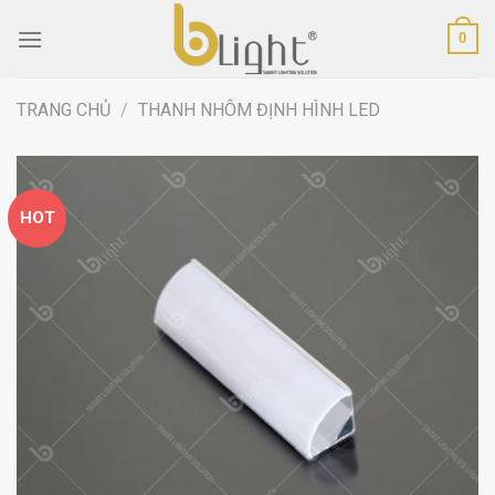
Skip
0
to
content
TRANG CHỦ
/
THANH NHÔM ĐỊNH HÌNH LED
HOT