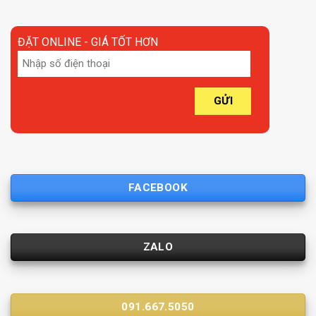
ĐẶT ONLINE - GIÁ TỐT HƠN
FACEBOOK
ZALO
091.667.5050