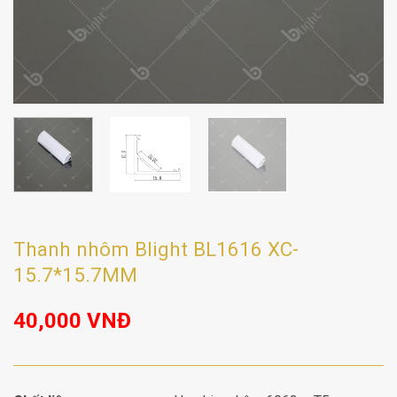
Thanh nhôm Blight BL1616 XC-
15.7*15.7MM
40,000
VNĐ