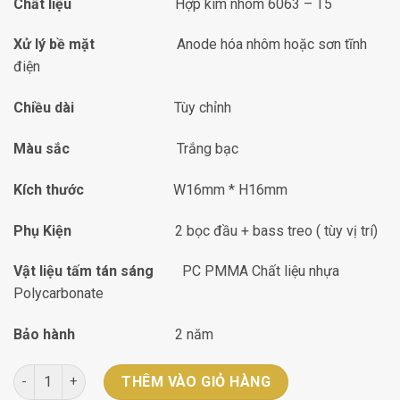
Chất liệu
Hợp kim nhôm 6063 – T5
Xử lý bề mặt
Anode hóa nhôm hoặc sơn tĩnh
điện
Chiều dài
Tùy chỉnh
Màu sắc
Trắng bạc
Kích thước
W16mm * H16mm
Phụ Kiện
2 bọc đầu + bass treo ( tùy vị trí)
Vật liệu tấm tán sáng
PC PMMA Chất liệu nhựa
Polycarbonate
Bảo hành
2 năm
Thanh nhôm Blight BL1616 XC-15.7*15.7MM số lượng
THÊM VÀO GIỎ HÀNG