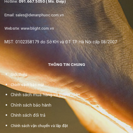
Hotline:
091.667.5050 ( Ms. Điệp)
Email:
sales@denanphuoc.com.vn
Website: www.blight.com.vn
MST: 0102358179 do Sở KH và ĐT TP Hà Nội cấp 08/2007
THÔNG TIN CHUNG
Giới thiệu
Chính sách bảo mật
Chính sách mua hàng và thanh toán
Chỉnh sách bảo hành
Chính sách đổi trả
Chính sách vận chuyển và lắp đặt