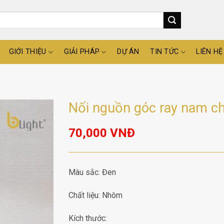
GIỚI THIỆU
GIẢI PHÁP
DỰ ÁN
TIN TỨC
LIÊN HỆ
Nối nguồn góc ray nam ch
70,000
VNĐ
Màu sắc: Đen
Chất liệu: Nhôm
Kích thước: