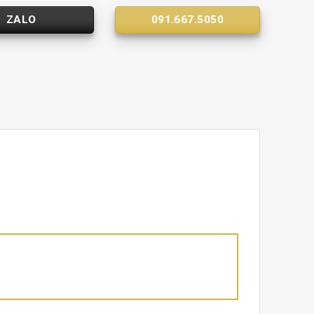
ZALO
091.667.5050