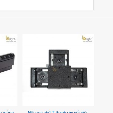
+
êu mỏng
Nối góc chữ T thanh ray nổi siêu