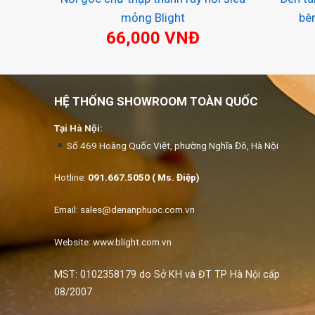
mỏng Blight
bê
66,000
VNĐ
HỆ THỐNG SHOWROOM TOÀN QUỐC
Tại Hà Nội:
Số 469 Hoàng Quốc Việt, phường Nghĩa Đô, Hà Nội
Hotline:
091.667.5050 ( Ms. Điệp)
Email:
sales@denanphuoc.com.vn
Website: www.blight.com.vn
MST: 0102358179 do Sở KH và ĐT TP Hà Nội cấp
08/2007