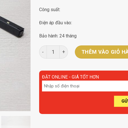
Công suất:
Điện áp đầu vào:
Bảo hành: 24 tháng
Nối nguồn góc ray nam châm âm trần Blig
THÊM VÀO GIỎ H
ĐẶT ONLINE - GIÁ TỐT HƠN