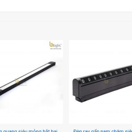
+
n quang siêu mỏng hắt hai
Đèn ray gấp nam châm si