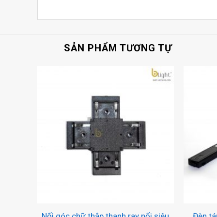
SẢN PHẨM TƯƠNG TỰ
+
+
châm
Nối góc chữ thập thanh ray nổi siêu
Đèn tá