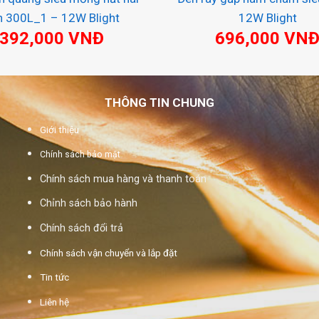
n 300L_1 – 12W Blight
12W Blight
392,000
VNĐ
696,000
VN
THÔNG TIN CHUNG
Giới thiệu
Chính sách bảo mật
Chính sách mua hàng và thanh toán
Chỉnh sách bảo hành
Chính sách đổi trả
Chính sách vận chuyển và lắp đặt
Tin tức
Liên hệ