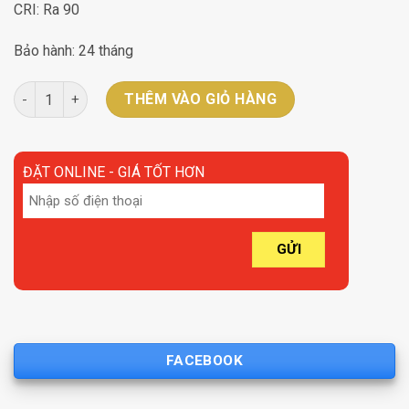
CRI: Ra 90
Bảo hành: 24 tháng
Đèn tiêu điểm gấp ray nam châm âm trần 12W – 3000K 4000K 60
THÊM VÀO GIỎ HÀNG
ĐẶT ONLINE - GIÁ TỐT HƠN
FACEBOOK