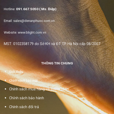
Hotline:
091.667.5050 ( Ms. Điệp)
Email:
sales@denanphuoc.com.vn
Website: www.blight.com.vn
MST: 0102358179 do Sở KH và ĐT TP Hà Nội cấp 08/2007
THÔNG TIN CHUNG
Giới thiệu
Chính sách bảo mật
Chính sách mua hàng và thanh toán
Chỉnh sách bảo hành
Chính sách đổi trả