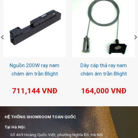
Nguồn 200W ray nam
Dây cáp thả ray nam
châm âm trần Blight
châm âm trần Blight
711,144
VNĐ
164,000
VNĐ
HỆ THỐNG SHOWROOM TOÀN QUỐC
Tại Hà Nội:
Số 469 Hoàng Quốc Việt, phường Nghĩa Đô, Hà Nội