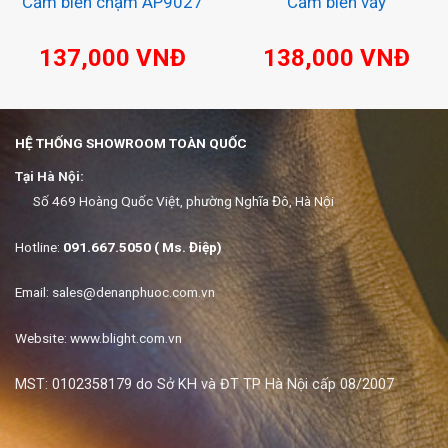
Cảm biến chạm AP9027
Cảm biến vẫy
137,000
VNĐ
138,000
VNĐ
HỆ THỐNG SHOWROOM TOÀN QUỐC
Tại Hà Nội:
Số 469 Hoàng Quốc Việt, phường Nghĩa Đô, Hà Nội
Hotline:
091.667.5050 ( Ms. Điệp)
Email:
sales@denanphuoc.com.vn
Website: www.blight.com.vn
MST: 0102358179 do Sở KH và ĐT TP Hà Nội cấp 08/2007