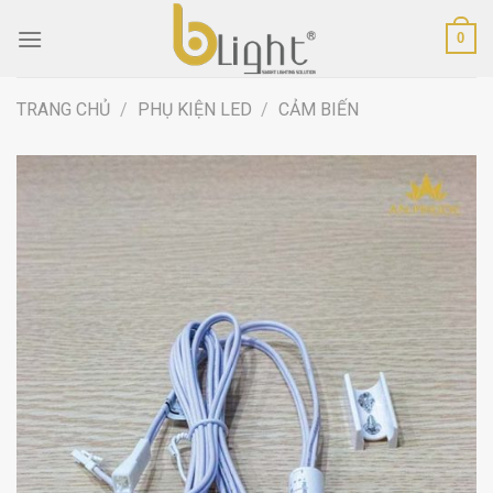
Skip
0
to
content
TRANG CHỦ
/
PHỤ KIỆN LED
/
CẢM BIẾN