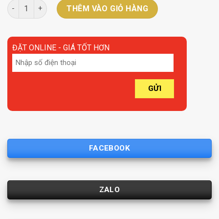
Cảm biến đóng mở cửa số lượng
THÊM VÀO GIỎ HÀNG
ĐẶT ONLINE - GIÁ TỐT HƠN
FACEBOOK
ZALO