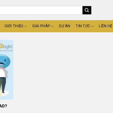
GIỚI THIỆU
GIẢI PHÁP
DỰ ÁN
TIN TỨC
LIÊN HỆ
SAD?