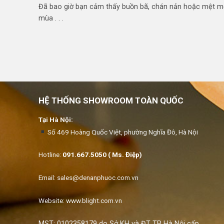
Đã bao giờ bạn cảm thấy buồn bã, chán nản hoặc mệt m
mùa . . .
HỆ THỐNG SHOWROOM TOÀN QUỐC
Tại Hà Nội:
Số 469 Hoàng Quốc Việt, phường Nghĩa Đô, Hà Nội
Hotline:
091.667.5050 ( Ms. Điệp)
Email:
sales@denanphuoc.com.vn
Website: www.blight.com.vn
MST: 0102358179 do Sở KH và ĐT TP Hà Nội cấp